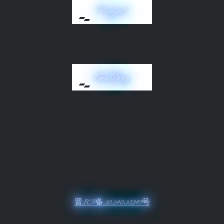
Project
Gallery
晋ICP备2024038147号